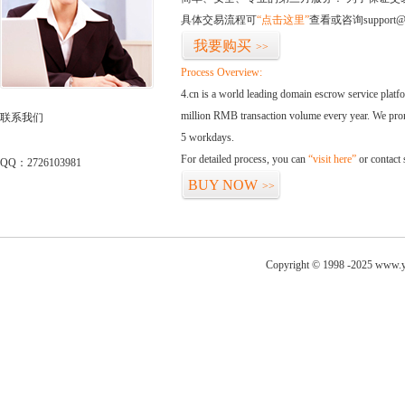
具体交易流程可
“点击这里”
查看或咨询support@
我要购买
>>
Process Overview:
4.cn is a world leading domain escrow service plat
million RMB transaction volume every year. We promi
联系我们
5 workdays.
For detailed process, you can
“visit here”
or contact
QQ：2726103981
BUY NOW
>>
Copyright © 1998 -2025 www.y