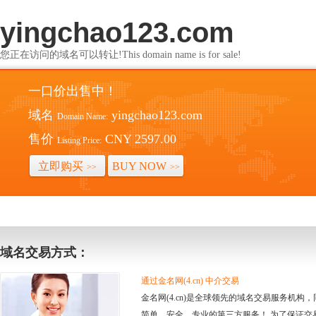
yingchao123.com
您正在访问的域名可以转让!This domain name is for sale!
一口价出售中！
域名
yingchao123.com
Domain Name:
售价
CNY 2597.00
Listing Price:
立即购买
BUY NOW
>>
>>
域名交易方式：
通过金名网(4.cn) 中介交易
金名网(4.cn)是全球领先的域名交易服务机
简单、安全、专业的第三方服务！ 为了保证交